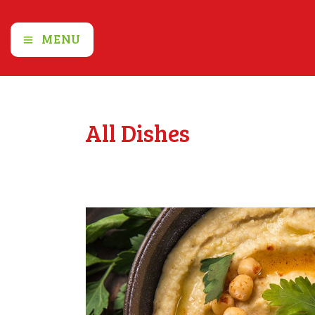
MENU
All Dishes
Home
All Dishes