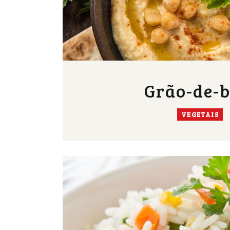
Grão-de-b
VEGETAIS