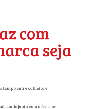
 vontade um
faz com
marca seja
 tempo entre colheita e
de anda junto com o frescor.