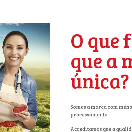
Para cada
O que 
que a 
sabor
única?
Somos a marca com menos
processamento.
Acreditamos que a qualida