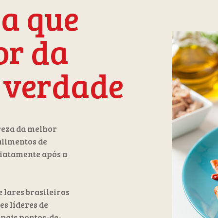
a que
or da
 verdade
reza da melhor
limentos de
diatamente após a
 lares brasileiros
es líderes de
pais pontos-de-