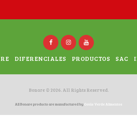
ARE
DIFERENCIALES
PRODUCTOS
SAC
Bonare
©
2026. All Rights Reserved.
All Bonare products are manufactured by
Goiás Verde Alimentos