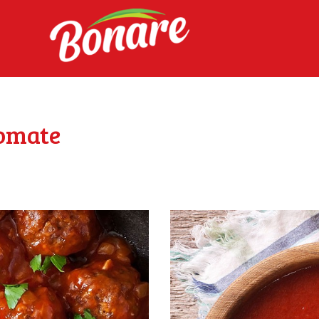
HOME
BONARE
DIFERENCIALES
PRODUCTOS
tomate
SAC
a base de tomate
INTRANET