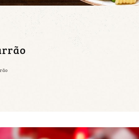
arrão
rrão