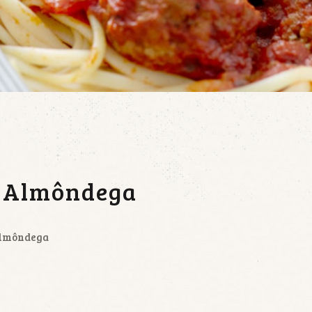
m Almôndega
Almôndega