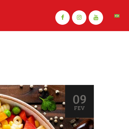
09
FEV